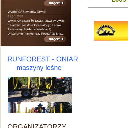
Wyniki XV Zawodów Drwali
21.06.2015
Wyniki XV Zawodów Drwali Zawody Drwali
o Puchar Dyrektora Generalnego Lasów
Państwowych Adama Wasiaka 1)
Uniwersytet Przyrodniczy Poznań 2) &nb...
RUNFOREST - ONIAR
maszyny leśne
ORGANIZATORZY