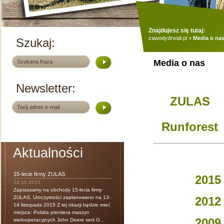
Znajdujesz się tutaj:
zawodydrwali.pl
»
Media o na
Szukaj:
Media o nas
Newsletter:
ZULAS
Runforest
Aktualności
15-lecie firmy ZULAS
2015
24.10.2015
Zapraszamy na obchody 15-lecia firmy
2012
ZULAS. Uroczystości zaplanowano na 13-
14 listopada 2015 Z tej okazji będzie mieć
miejsce: Polska premiera maszyn
2009
wielooperacyjnych John Deere serii G...