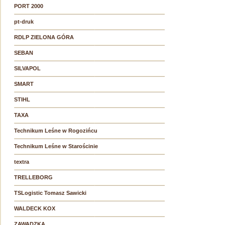
PORT 2000
pt-druk
RDLP ZIELONA GÓRA
SEBAN
SILVAPOL
SMART
STIHL
TAXA
Technikum Leśne w Rogozińcu
Technikum Leśne w Starościnie
textra
TRELLEBORG
TSLogistic Tomasz Sawicki
WALDECK KOX
ZAWADZKA