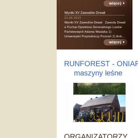
Wyniki XV Zawodów Drwali
21.06.2015
Wyniki XV Zawodów Drwali Zawody Drwali
o Puchar Dyrektora Generalnego Lasów
Państwowych Adama Wasiaka 1)
Uniwersytet Przyrodniczy Poznań 2) &nb...
RUNFOREST - ONIA
maszyny leśne
ORGANIZATORZY