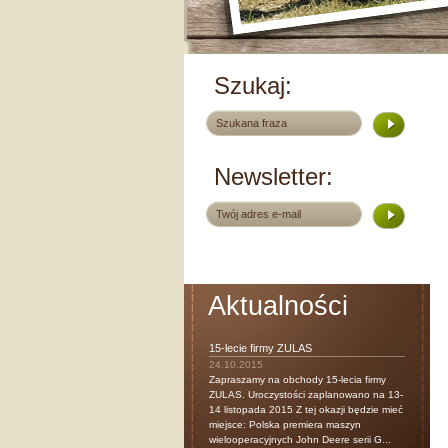
Szukaj:
Newsletter:
Aktualności
15-lecie firmy ZULAS
24.10.2015
Zapraszamy na obchody 15-lecia firmy
ZULAS. Uroczystości zaplanowano na 13-
14 listopada 2015 Z tej okazji będzie mieć
miejsce: Polska premiera maszyn
wielooperacyjnych John Deere serii G...