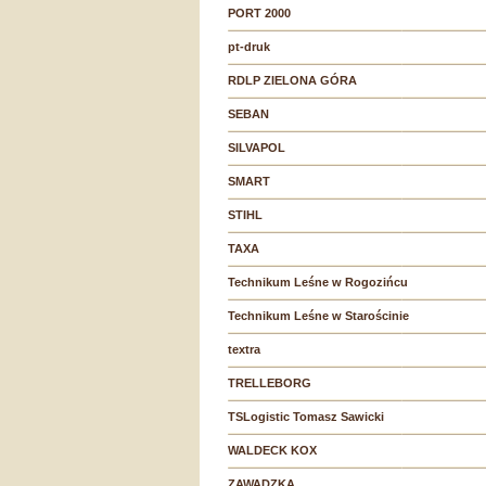
PORT 2000
pt-druk
RDLP ZIELONA GÓRA
SEBAN
SILVAPOL
SMART
STIHL
TAXA
Technikum Leśne w Rogozińcu
Technikum Leśne w Starościnie
textra
TRELLEBORG
TSLogistic Tomasz Sawicki
WALDECK KOX
ZAWADZKA