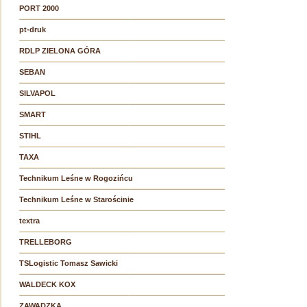
PORT 2000
pt-druk
RDLP ZIELONA GÓRA
SEBAN
SILVAPOL
SMART
STIHL
TAXA
Technikum Leśne w Rogozińcu
Technikum Leśne w Starościnie
textra
TRELLEBORG
TSLogistic Tomasz Sawicki
WALDECK KOX
ZAWADZKA