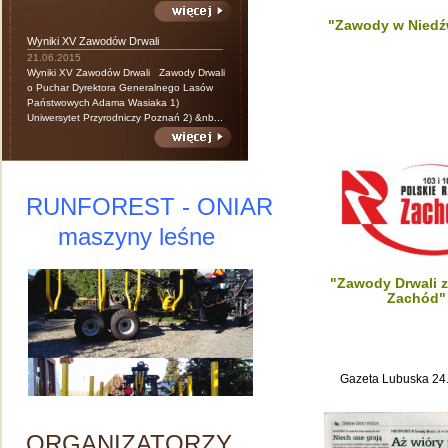
"Zawody w Niedź
Wyniki XV Zawodów Drwali
21.06.2015
Wyniki XV Zawodów Drwali Zawody Drwali
o Puchar Dyrektora Generalnego Lasów
Państwowych Adama Wasiaka 1)
Uniwersytet Przyrodniczy Poznań 2) &nb...
RUNFOREST - ONIAR
maszyny leśne
"Zawody Drwali 
Zachód"
Gazeta Lubuska 24
ORGANIZATORZY