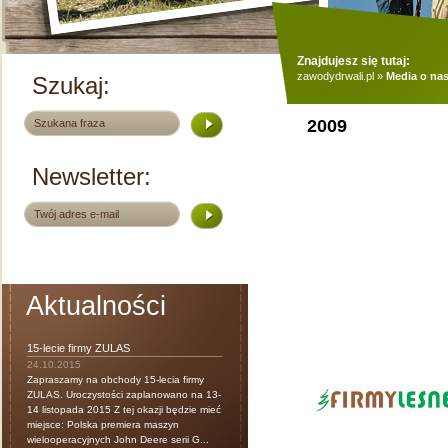
Znajdujesz się tutaj:
zawodydrwali.pl
»
Media o na
Szukaj:
2009
Newsletter:
Aktualności
15-lecie firmy ZULAS
24.10.2015
Zapraszamy na obchody 15-lecia firmy
ZULAS. Uroczystości zaplanowano na 13-
14 listopada 2015 Z tej okazji będzie mieć
miejsce: Polska premiera maszyn
wielooperacyjnych John Deere serii G...