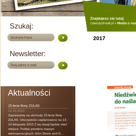
Znajdujesz się tutaj:
zawodydrwali.pl
»
Media o na
Szukaj:
2017
Newsletter:
Aktualności
15-lecie firmy ZULAS
24.10.2015
Zapraszamy na obchody 15-lecia firmy
ZULAS. Uroczystości zaplanowano na 13-
14 listopada 2015 Z tej okazji będzie mieć
miejsce: Polska premiera maszyn
wielooperacyjnych John Deere serii G...