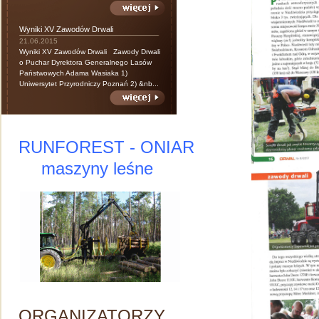
Wyniki XV Zawodów Drwali
21.06.2015
Wyniki XV Zawodów Drwali Zawody Drwali
o Puchar Dyrektora Generalnego Lasów
Państwowych Adama Wasiaka 1)
Uniwersytet Przyrodniczy Poznań 2) &nb...
RUNFOREST - ONIAR
maszyny leśne
ORGANIZATORZY