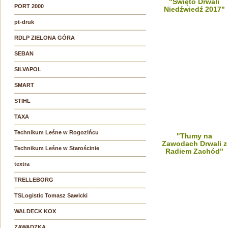
"Święto Drwali
PORT 2000
Niedźwiedź 2017"
pt-druk
RDLP ZIELONA GÓRA
SEBAN
SILVAPOL
SMART
STIHL
TAXA
Technikum Leśne w Rogozińcu
"Tłumy na
Zawodach Drwali z
Technikum Leśne w Starościnie
Radiem Zachód"
textra
TRELLEBORG
TSLogistic Tomasz Sawicki
WALDECK KOX
ZAWADZKA